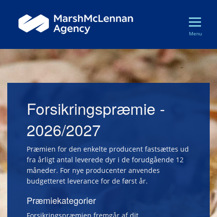
Menu
FORSIDEN
KØB FORSIKRING
KONTAKT OS
ANMELD SKADE
Forsikringspræmie -
CERTIFIKAT
2026/2027
FORSIKRINGSBETINGELSER
Præmien for den enkelte producent fastsættes ud
PRÆMIE
fra årligt antal leverede dyr i de forudgående 12
måneder. For nye producenter anvendes
budgetteret leverance for de først år.
Præmiekategorier
Forsikringspræmien fremgår af dit